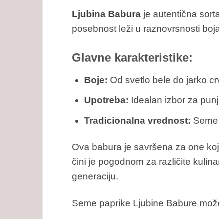
Ljubina Babura
je autentična sor
posebnost leži u raznovrsnosti boja
Glavne karakteristike:
Boje:
Od svetlo bele do jarko crv
Upotreba:
Idealan izbor za punje
Tradicionalna vrednost:
Seme s
Ova babura je savršena za one koji 
čini je pogodnom za različite kulin
generaciju.
Seme paprike Ljubine Babure može