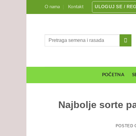
Preskoči
ULOGUJ SE / RE
O nama
Kontakt
na
sadržaj
Pretraga
za:
POČETNA
S
Najbolje sorte p
POSTED