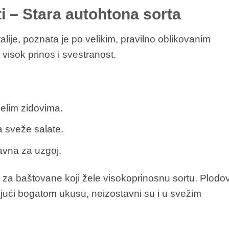
i – Stara autohtona sorta
talije, poznata je po velikim, pravilno oblikovanim
visok prinos i svestranost.
belim zidovima.
a sveže salate.
vna za uzgoj.
 za baštovane koji žele visokoprinosnu sortu. Plodov
ujući bogatom ukusu, neizostavni su i u svežim