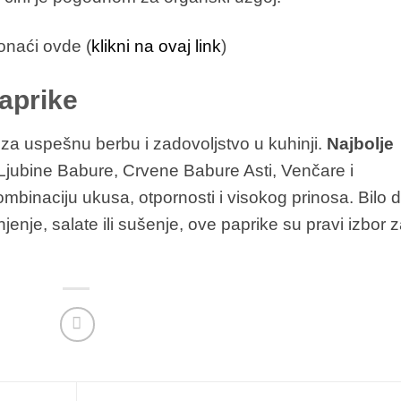
onaći ovde (
klikni na ovaj link
)
paprike
e za uspešnu berbu i zadovoljstvo u kuhinji.
Najbolje
jubine Babure, Crvene Babure Asti, Venčare i
mbinaciju ukusa, otpornosti i visokog prinosa. Bilo 
njenje, salate ili sušenje, ove paprike su pravi izbor 