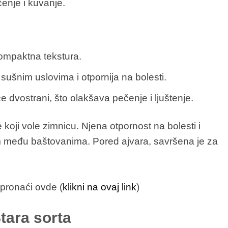
čenje i kuvanje.
ompaktna tekstura.
 sušnim uslovima i otpornija na bolesti.
 dvostrani, što olakšava pečenje i ljuštenje.
oji vole zimnicu. Njena otpornost na bolesti i
om među baštovanima. Pored ajvara, savršena je za
ronaći ovde (
klikni na ovaj link
)
tara sorta