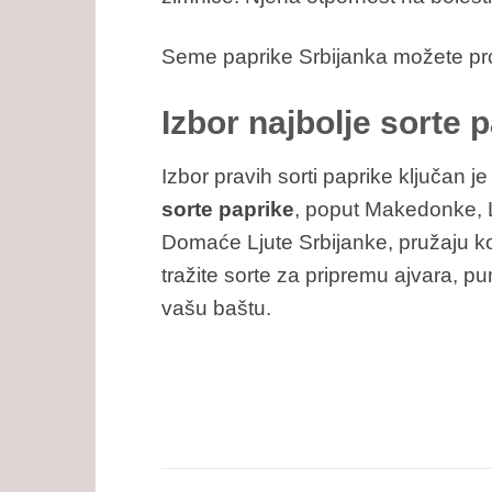
Seme paprike Srbijanka možete pr
Izbor najbolje sorte 
Izbor pravih sorti paprike ključan j
sorte paprike
, poput Makedonke, L
Domaće Ljute Srbijanke, pružaju ko
tražite sorte za pripremu ajvara, pu
vašu baštu.