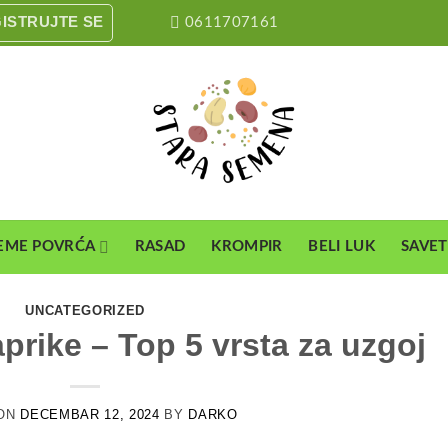
GISTRUJTE SE
0611707161
EME POVRĆA
RASAD
KROMPIR
BELI LUK
SAVET
UNCATEGORIZED
aprike – Top 5 vrsta za uzgoj
 ON
DECEMBAR 12, 2024
BY
DARKO