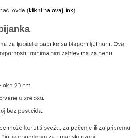
aći ovde (
klikni na ovaj link
)
bijanka
na za ljubitelje paprike sa blagom ljutinom. Ova
otpornosti i minimalnim zahtevima za negu.
e oko 20 cm.
rvene u zrelosti.
oj bez pesticida.
se može koristiti sveža, za pečenje ili za pripremu
i čini je pogodnom za organski uzgoj.