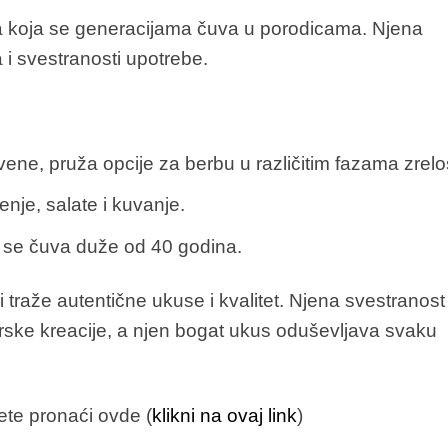
ta koja se generacijama čuva u porodicama. Njena
 i svestranosti upotrebe.
ene, pruža opcije za berbu u različitim fazama zrelos
nje, salate i kuvanje.
e čuva duže od 40 godina.
traže autentične ukuse i kvalitet. Njena svestranost
arske kreacije, a njen bogat ukus oduševljava svaku
te pronaći ovde (
klikni na ovaj link
)