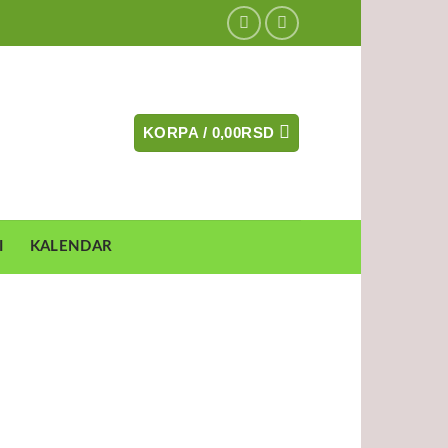
KORPA /
0,00
RSD
I
KALENDAR