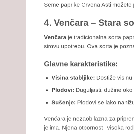
Seme paprike Crvena Asti možete 
4. Venčara – Stara so
Venčara
je tradicionalna sorta papr
sirovu upotrebu. Ova sorta je pozna
Glavne karakteristike:
Visina stabljike:
Dostiže visinu
Plodovi:
Duguljasti, dužine oko
Sušenje:
Plodovi se lako nanižu
Venčara je nezaobilazna za priprem
jelima. Njena otpornost i visoka r