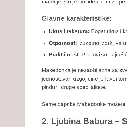
materije, što je čini idealnom za pe
Glavne karakteristike:
Ukus i tekstura:
Bogat ukus i k
Otpornost:
Izuzetno izdržljiva u
Praktičnost:
Plodovi su najčešće
Makedonka je nezaobilazna za sve k
jednostavan uzgoj čine je favorit
pinđur i druge specijalitete.
Seme paprike Makedonke možete p
2. Ljubina Babura – S