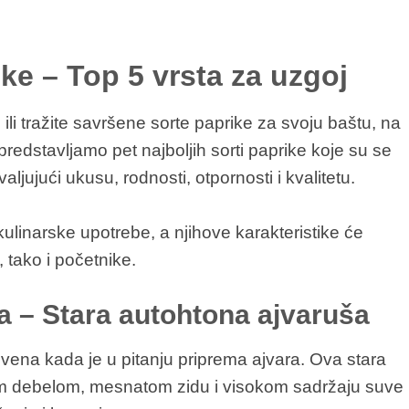
ike – Top 5 vrsta za uzgoj
ili tražite savršene sorte paprike za svoju baštu, na
edstavljamo pet najboljih sorti paprike koje su se
jujući ukusu, rodnosti, otpornosti i kvalitetu.
kulinarske upotrebe, a njihove karakteristike će
 tako i početnike.
 – Stara autohtona ajvaruša
vena kada je u pitanju priprema ajvara. Ova stara
om debelom, mesnatom zidu i visokom sadržaju suve