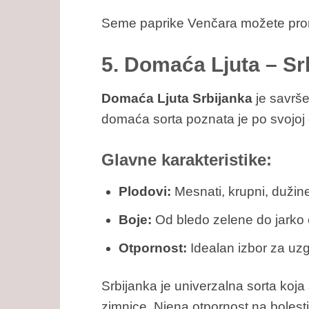
Seme paprike Venčara možete pron
5. Domaća Ljuta – Sr
Domaća Ljuta Srbijanka
je savrše
domaća sorta poznata je po svojoj 
Glavne karakteristike:
Plodovi:
Mesnati, krupni, dužin
Boje:
Od bledo zelene do jarko c
Otpornost:
Idealan izbor za uzg
Srbijanka je univerzalna sorta koja 
zimnice. Njena otpornost na bolest