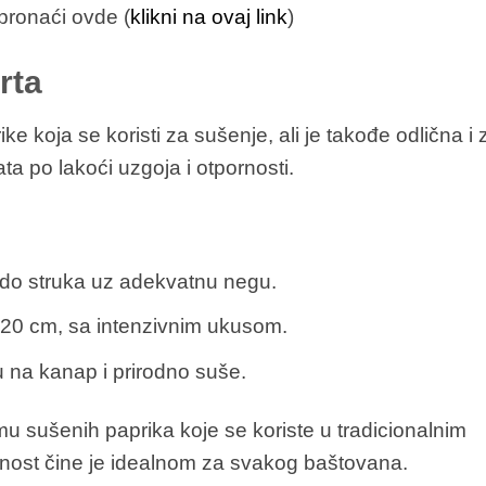
pronaći ovde (
klikni na ovaj link
)
rta
ike koja se koristi za sušenje, ali je takođe odlična i 
ta po lakoći uzgoja i otpornosti.
 do struka uz adekvatnu negu.
 20 cm, sa intenzivnim ukusom.
 na kanap i prirodno suše.
u sušenih paprika koje se koriste u tradicionalnim
odnost čine je idealnom za svakog baštovana.