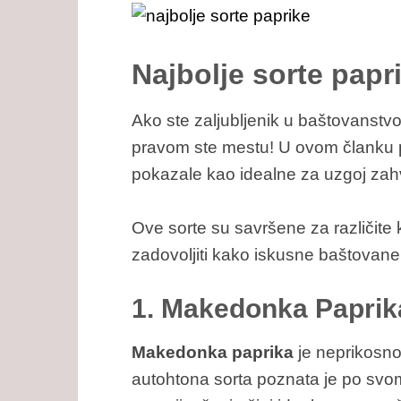
Najbolje sorte papr
Ako ste zaljubljenik u baštovanstvo 
pravom ste mestu! U ovom članku pr
pokazale kao idealne za uzgoj zahval
Ove sorte su savršene za različite 
zadovoljiti kako iskusne baštovane,
1. Makedonka Paprika
Makedonka paprika
je neprikosno
autohtona sorta poznata je po sv