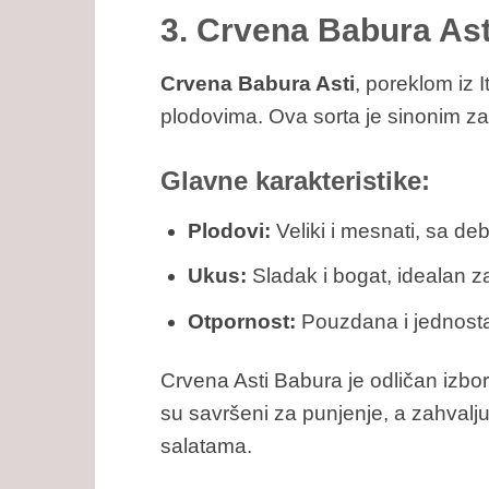
3. Crvena Babura Ast
Crvena Babura Asti
, poreklom iz I
plodovima. Ova sorta je sinonim za 
Glavne karakteristike:
Plodovi:
Veliki i mesnati, sa de
Ukus:
Sladak i bogat, idealan z
Otpornost:
Pouzdana i jednosta
Crvena Asti Babura je odličan izbor
su savršeni za punjenje, a zahvalj
salatama.