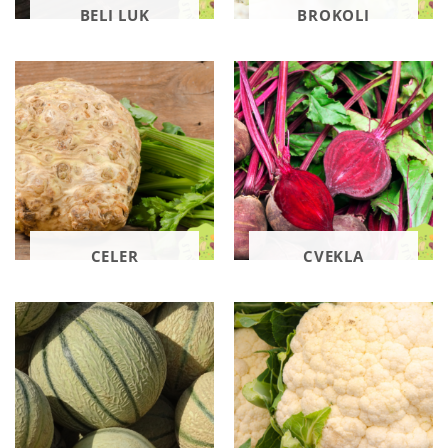
BELI LUK
BROKOLI
CELER
CVEKLA