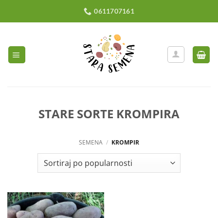
Preskoči
0611707161
na
sadržaj
STARE SORTE KROMPIRA
SEMENA
/
KROMPIR