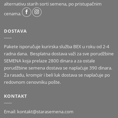
alternativu starih sorti semena, po pristupačnim
cenama.
DOSTAVA
Pakete isporučuje kurirska služba BEX u roku od 2-4
radna dana. Besplatna dostava važi za sve porudžbine
SEMENA koja prelaze 2800 dinara a za ostale
porudžbine semena dostava se naplaćuje 390 dinara.
Za rasadu, krompir i beli luk dostava se naplaćuje po
redovnom cenovniku pošte.
KONTAKT
Email: kontakt@starasemena.com