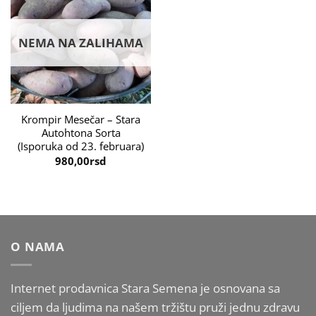
NEMA NA ZALIHAMA
Krompir Mesečar – Stara
Autohtona Sorta
(Isporuka od 23. februara)
980,00
rsd
O NAMA
Internet prodavnica Stara Semena je osnovana sa
ciljem da ljudima na našem tržištu pruži jednu zdravu