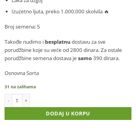
Izuzetno ljuta, preko 1.000.000 skolvila 🔥
Broj semena: 5
Takođe nudimo i
besplatnu
dostavu za sve
porudžbine koje su veće od 2800 dinara. Za ostale
porudžbine semena dostava je
samo
390 dinara.
Osnovna Sorta
31 na zalihama
Bhut Jolokia - Ghost Pepper količina
DODAJ U KORPU