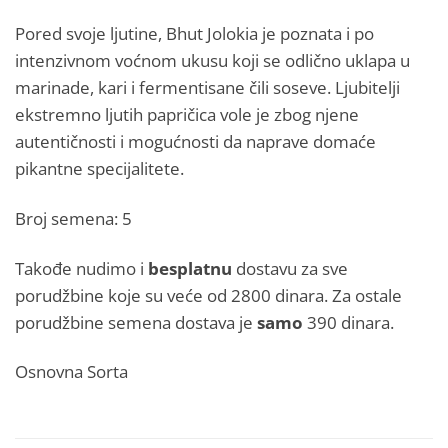
Pored svoje ljutine, Bhut Jolokia je poznata i po
intenzivnom voćnom ukusu koji se odlično uklapa u
marinade, kari i fermentisane čili soseve. Ljubitelji
ekstremno ljutih papričica vole je zbog njene
autentičnosti i mogućnosti da naprave domaće
pikantne specijalitete.
Broj semena: 5
Takođe nudimo i
besplatnu
dostavu za sve
porudžbine koje su veće od 2800 dinara. Za ostale
porudžbine semena dostava je
samo
390 dinara.
Osnovna Sorta