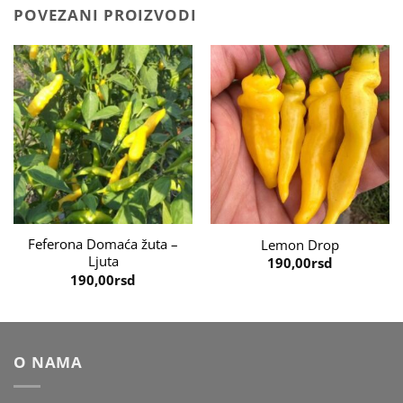
POVEZANI PROIZVODI
Feferona Domaća žuta –
Lemon Drop
Ljuta
190,00
rsd
190,00
rsd
O NAMA