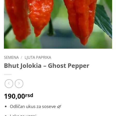
SEMENA
/
LJUTA PAPRIKA
Bhut Jolokia – Ghost Pepper
190,00
rsd
Odličan ukus za soseve 🌿
Laka za uzgoj