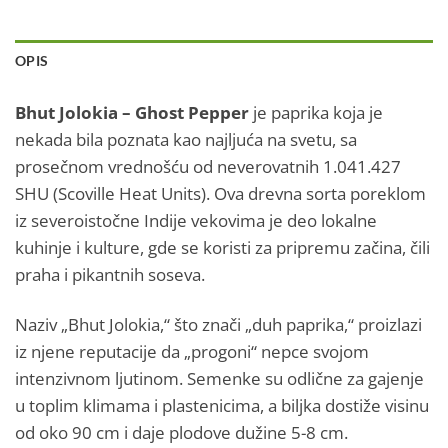
OPIS
Bhut Jolokia – Ghost Pepper
je paprika koja je
nekada bila poznata kao najljuća na svetu, sa
prosečnom vrednošću od neverovatnih 1.041.427
SHU (Scoville Heat Units). Ova drevna sorta poreklom
iz severoistočne Indije vekovima je deo lokalne
kuhinje i kulture, gde se koristi za pripremu začina, čili
praha i pikantnih soseva.
Naziv „Bhut Jolokia,“ što znači „duh paprika,“ proizlazi
iz njene reputacije da „progoni“ nepce svojom
intenzivnom ljutinom. Semenke su odlične za gajenje
u toplim klimama i plastenicima, a biljka dostiže visinu
od oko 90 cm i daje plodove dužine 5-8 cm.