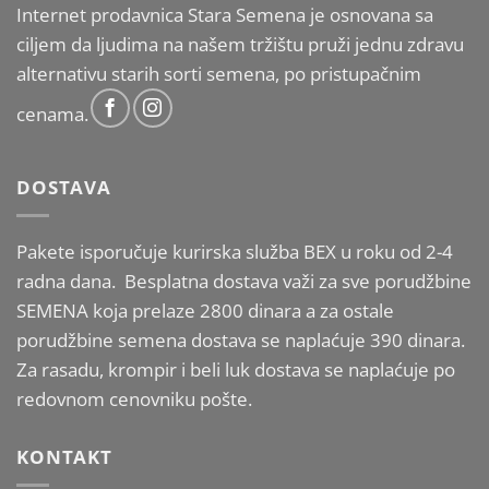
Internet prodavnica Stara Semena je osnovana sa
ciljem da ljudima na našem tržištu pruži jednu zdravu
alternativu starih sorti semena, po pristupačnim
cenama.
DOSTAVA
Pakete isporučuje kurirska služba BEX u roku od 2-4
radna dana. Besplatna dostava važi za sve porudžbine
SEMENA koja prelaze 2800 dinara a za ostale
porudžbine semena dostava se naplaćuje 390 dinara.
Za rasadu, krompir i beli luk dostava se naplaćuje po
redovnom cenovniku pošte.
KONTAKT