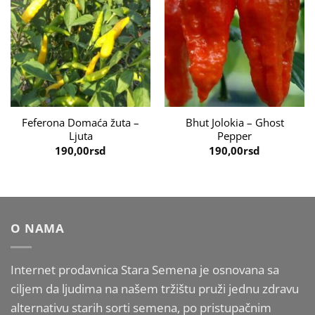
Feferona Domaća žuta –
Bhut Jolokia – Ghost
Ljuta
Pepper
190,00
rsd
190,00
rsd
O NAMA
Internet prodavnica Stara Semena je osnovana sa
ciljem da ljudima na našem tržištu pruži jednu zdravu
alternativu starih sorti semena, po pristupačnim