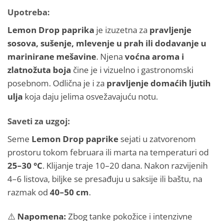
Upotreba:
Lemon Drop paprika
je izuzetna za
pravljenje
sosova, sušenje, mlevenje u prah ili dodavanje u
marinirane mešavine
. Njena
voćna aroma i
zlatnožuta boja
čine je i vizuelno i gastronomski
posebnom. Odlična je i za
pravljenje domaćih ljutih
ulja
koja daju jelima osvežavajuću notu.
Saveti za uzgoj:
Seme
Lemon Drop paprike
sejati u zatvorenom
prostoru tokom februara ili marta na temperaturi od
25–30 °C
. Klijanje traje 10–20 dana. Nakon razvijenih
4–6 listova, biljke se presađuju u saksije ili baštu, na
razmak od
40–50 cm
.
⚠️
Napomena:
Zbog tanke pokožice i intenzivne