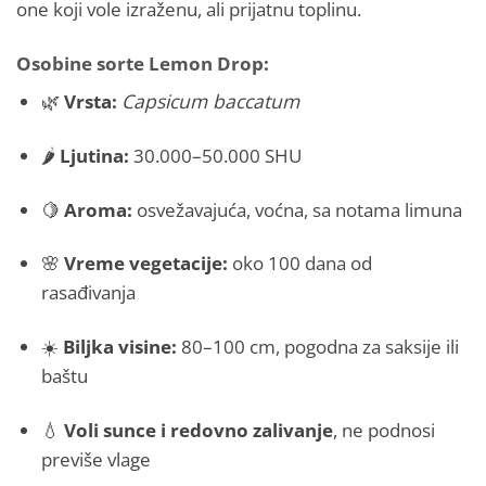
one koji vole izraženu, ali prijatnu toplinu.
Osobine sorte Lemon Drop:
🌿
Vrsta:
Capsicum baccatum
🌶️
Ljutina:
30.000–50.000 SHU
🍋
Aroma:
osvežavajuća, voćna, sa notama limuna
🌸
Vreme vegetacije:
oko 100 dana od
rasađivanja
☀️
Biljka visine:
80–100 cm, pogodna za saksije ili
baštu
💧
Voli sunce i redovno zalivanje
, ne podnosi
previše vlage