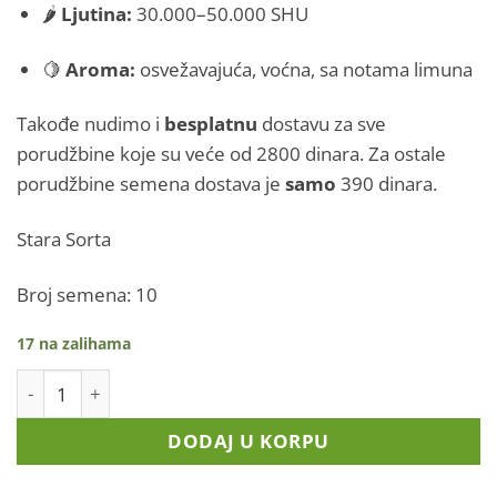
🌶️
Ljutina:
30.000–50.000 SHU
🍋
Aroma:
osvežavajuća, voćna, sa notama limuna
Takođe nudimo i
besplatnu
dostavu za sve
porudžbine koje su veće od 2800 dinara. Za ostale
porudžbine semena dostava je
samo
390 dinara.
Stara Sorta
Broj semena: 10
17 na zalihama
Lemon Drop količina
DODAJ U KORPU