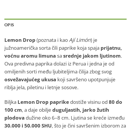
OPIS
Lemon Drop
(poznata i kao
Ají Limón
) je
južnoamerička sorta čili paprike koja spaja
prijatnu,
voćnu aromu limuna
sa
srednje jakom ljutinom
.
Ova predivna paprika dolazi iz Perua i jedna je od
omiljenih sorti među ljubiteljima čilija zbog svog
osvežavajućeg ukusa
koji savršeno upotpunjuje
riblja jela, piletinu i letnje sosove.
Biljka
Lemon Drop paprike
dostiže visinu od
80 do
100 cm
, a daje obilje
duguljastih, jarko žutih
plodova
dužine oko 6–8 cm. Ljutina se kreće između
30.000 i 50.000 SHU
, što je čini savršenim izborom za