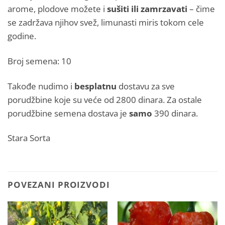
arome, plodove možete i
sušiti ili zamrzavati
– čime
se zadržava njihov svež, limunasti miris tokom cele
godine.
Broj semena: 10
Takođe nudimo i
besplatnu
dostavu za sve
porudžbine koje su veće od 2800 dinara. Za ostale
porudžbine semena dostava je
samo
390 dinara.
Stara Sorta
POVEZANI PROIZVODI