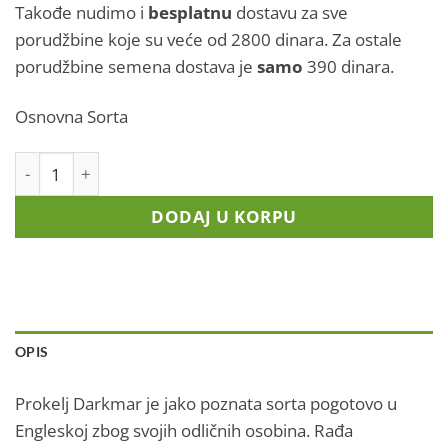
Takođe nudimo i
besplatnu
dostavu za sve
porudžbine koje su veće od 2800 dinara. Za ostale
porudžbine semena dostava je
samo
390 dinara.
Osnovna Sorta
Prokelj - Darkmar količina
DODAJ U KORPU
OPIS
Prokelj Darkmar je jako poznata sorta pogotovo u
Engleskoj zbog svojih odličnih osobina. Rađa