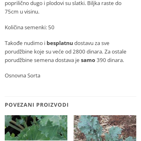
poprilično dugo i plodovi su slatki. Biljka raste do
75cm u visinu.
Količina semenki: 50
Takođe nudimo i
besplatnu
dostavu za sve
porudžbine koje su veće od 2800 dinara. Za ostale
porudžbine semena dostava je
samo
390 dinara.
Osnovna Sorta
POVEZANI PROIZVODI