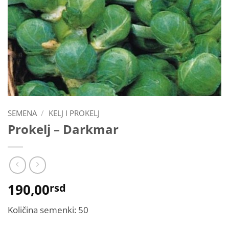
SEMENA
/
KELJ I PROKELJ
Prokelj – Darkmar
190,00
rsd
Količina semenki: 50