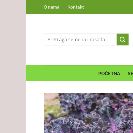
Preskoči
O nama
Kontakt
na
sadržaj
Pretraga
za:
POČETNA
S