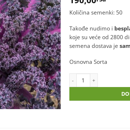
Količina semenki: 50
Takođe nudimo i
bespl
koje su veće od 2800 d
semena dostava je
sa
Osnovna Sorta
Kelj - Scarlet količina
DO