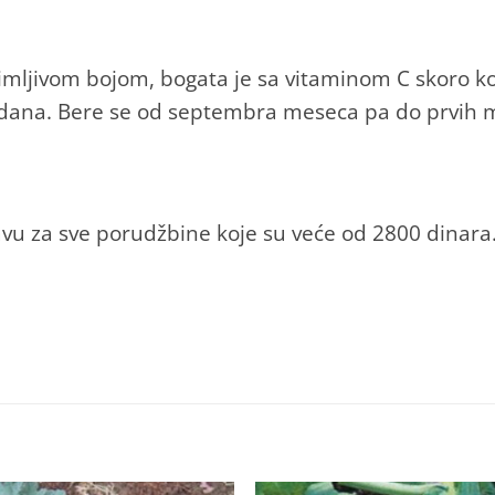
nimljivom bojom, bogata je sa vitaminom C skoro ko
dana. Bere se od septembra meseca pa do prvih 
vu za sve porudžbine koje su veće od 2800 dinara