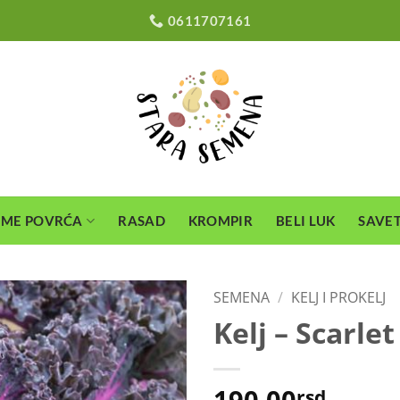
0611707161
EME POVRĆA
RASAD
KROMPIR
BELI LUK
SAVET
SEMENA
/
KELJ I PROKELJ
Kelj – Scarlet
190,00
rsd