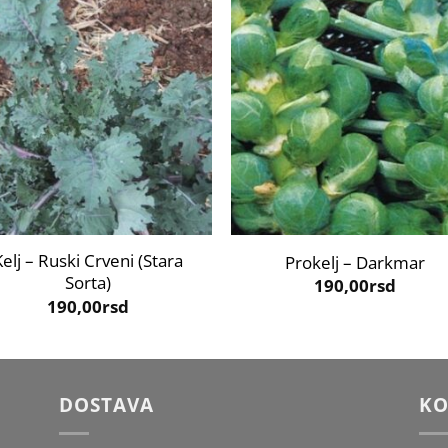
+
Kelj – Ruski Crveni (Stara
Prokelj – Darkmar
Sorta)
190,00
rsd
190,00
rsd
DOSTAVA
KO