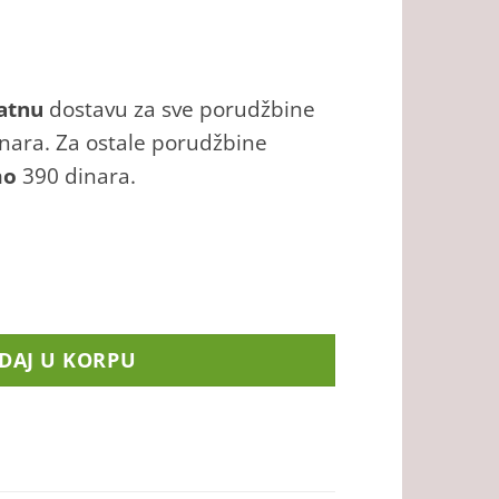
atnu
dostavu za sve porudžbine
inara. Za ostale porudžbine
mo
390 dinara.
DAJ U KORPU