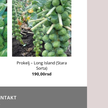
+
+
Prokelj – Long Island (Stara
Kelj – Nero Di 
Sorta)
Sort
190,00
rsd
190,0
NTAKT