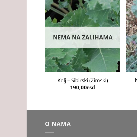
NEMA NA ZALIHAMA
+
+
Kelj – Sibirski (Zimski)
190,00
rsd
O NAMA