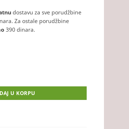
atnu
dostavu za sve porudžbine
inara. Za ostale porudžbine
mo
390 dinara.
čina
DAJ U KORPU