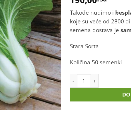
Takođe nudimo i
bespl
koje su veće od 2800 d
semena dostava je
sa
Stara Sorta
Količina 50 semenki
Bok Choy - Pak Choi koli
DO