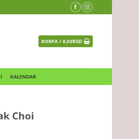
KORPA /
0,00
RSD
I
KALENDAR
ak Choi