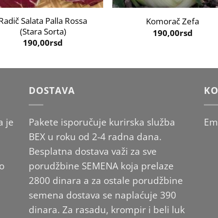
Radič Salata Palla Rossa
Komorač Zefa
(Stara Sorta)
190,00
rsd
190,00
rsd
DOSTAVA
KO
 je
Pakete isporučuje kurirska služba
Em
BEX u roku od 2-4 radna dana.
Besplatna dostava važi za sve
po
porudžbine SEMENA koja prelaze
2800 dinara a za ostale porudžbine
semena dostava se naplaćuje 390
dinara. Za rasadu, krompir i beli luk