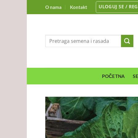
Preskoči
ULOGUJ SE / REG
O nama
Kontakt
na
sadržaj
Pretraga
za:
POČETNA
S