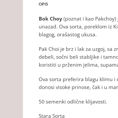
OPIS
Bok Choy
(poznat i kao Pakchoy) 
unazad. Ova sorta, poreklom iz Ki
blagog, orašastog ukusa.
Pak Choi je brz i lak za uzgoj, sa
debeli, sočni beli stabljike i tam
koristiti u prženim jelima, supama
Ova sorta preferira blagu klimu i 
donosi visoke prinose, čak i u m
50 semenki odlične klijavosti.
Stara Sorta