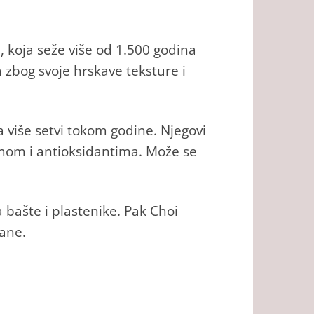
, koja seže više od 1.500 godina
 zbog svoje hrskave teksture i
a više setvi tokom godine. Njegovi
ijumom i antioksidantima. Može se
a bašte i plastenike. Pak Choi
vane.