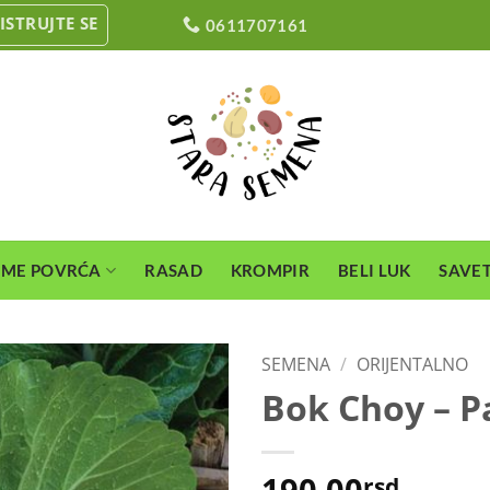
ISTRUJTE SE
0611707161
EME POVRĆA
RASAD
KROMPIR
BELI LUK
SAVET
SEMENA
/
ORIJENTALNO
Bok Choy – P
190,00
rsd