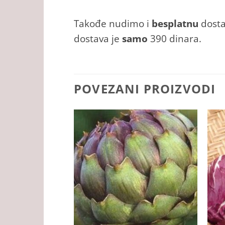
Takođe nudimo i
besplatnu
dosta
dostava je
samo
390 dinara.
POVEZANI PROIZVODI
+
+