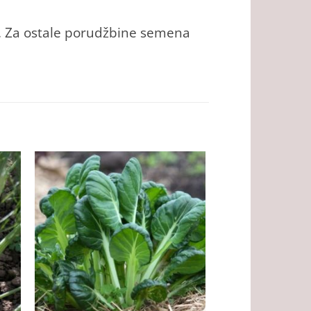
. Za ostale porudžbine semena
NEMA NA 
+
+