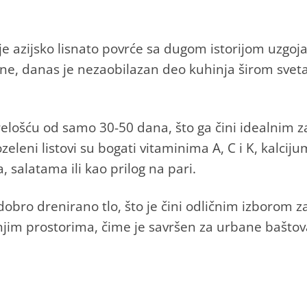
je azijsko lisnato povrće sa dugom istorijom uzgoja
ne, danas je nezaobilazan deo kuhinja širom sveta
 zrelošću od samo 30-50 dana, što ga čini idealnim z
nozeleni listovi su bogati vitaminima A, C i K, kalc
, salatama ili kao prilog na pari.
dobro drenirano tlo, što je čini odličnim izborom z
anjim prostorima, čime je savršen za urbane bašto