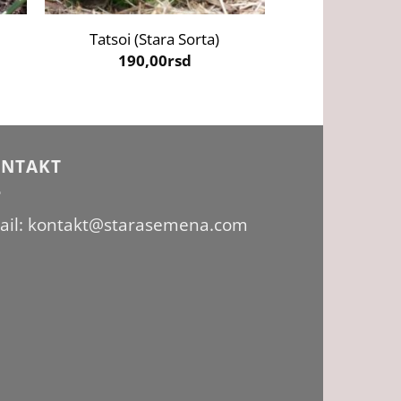
Tatsoi (Stara Sorta)
Raštan – St
190,00
rsd
190,0
NTAKT
ail: kontakt@starasemena.com