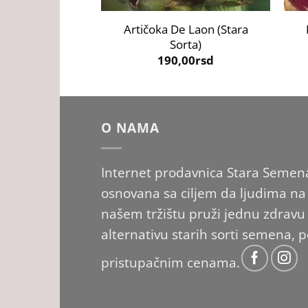
Artičoka De Laon (Stara
Sorta)
190,00
rsd
O NAMA
Internet prodavnica Stara Semena
osnovana sa ciljem da ljudima na
našem tržištu pruži jednu zdravu
alternativu starih sorti semena, 
pristupačnim cenama.