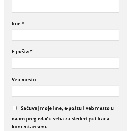
Ime
*
E-pošta
*
Veb mesto
Sačuvaj moje ime, e-poštu i veb mesto u
ovom pregledaču veba za sledeći put kada
komentarišem.