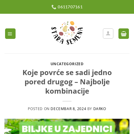
Preskoči
0611707161
na
sadržaj
UNCATEGORIZED
Koje povrće se sadi jedno
pored drugog – Najbolje
kombinacije
POSTED ON
DECEMBAR 8, 2024
BY
DARKO