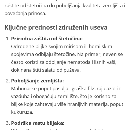
zaštite od štetočina do poboljšanja kvaliteta zemljišta i
povećanja prinosa.
Ključne prednosti združenih useva
Prirodna zaštita od štetočina:
Određene biljke svojim mirisom ili hemijskim
spojevima odbijaju štetočine. Na primer, neven se
često koristi za odbijanje nematoda i lisnih vaši,
dok nana štiti salatu od puževa.
Poboljšanje zemljišta:
Mahunarke poput pasulja i graška fiksiraju azot iz
vazduha i obogaćuju zemljište, što je korisno za
biljke koje zahtevaju više hranljivih materija, poput
kukuruza​.
Podrška rastu biljaka: