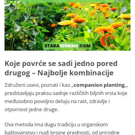
Koje povrće se sadi jedno pored
drugog – Najbolje kombinacije
Združeni usevi, poznati i kao „
companion planting
„,
predstavljaju praksu sadnje različitih biljnih vrsta koje
međusobno povoljno deluju na rast, zdravlje i
otpornost jedne druge.
Ova metoda ima dugu tradiciju u organskom
baštovanstvu i nudi brojne prednosti, od prirodne