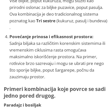
Više biljke, poput kukuruza, mogu služiti kao
prirodni oslonac za biljke puzavice, poput pasulja.
Ova kombinacija je deo tradicionalnog sistema
poznatog kao
Tri sestre
(kukuruz, pasulj i bundeva)​
.
Povećanje prinosa i efikasnost prostora:
Sadnja biljaka sa različitim korenskim sistemima ili
vremenskim ciklusima rasta omogućava
maksimalno iskorišćenje prostora. Na primer,
rotkvice brzo sazrevaju i mogu se ubrati pre nego
što sporije biljke, poput šargarepe, počnu da
zauzimaju prostor​.
Primeri kombinacija koje povrce se sadi
jedno pored drugog.
Paradajz i bosiljak