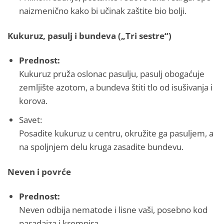
naizmenično kako bi učinak zaštite bio bolji​.
Kukuruz, pasulj i bundeva („Tri sestre“)
Prednost:
Kukuruz pruža oslonac pasulju, pasulj obogaćuje
zemljište azotom, a bundeva štiti tlo od isušivanja i
korova.
Savet:
Posadite kukuruz u centru, okružite ga pasuljem, a
na spoljnjem delu kruga zasadite bundevu​.
Neven i povrće
Prednost:
Neven odbija nematode i lisne vaši, posebno kod
paradajza i krompira.