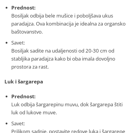
Prednost:
Bosiljak odbija bele mušice i poboljšava ukus
paradajza. Ova kombinacija je idealna za organsko
baštovanstvo.
Savet:
Bosiljak sadite na udaljenosti od 20-30 cm od
stabljika paradajza kako bi oba imala dovoljno
prostora za rast.
Luk i šargarepa
Prednost:
Luk odbija šargarepinu muvu, dok šargarepa štiti
luk od lukove muve.
Savet:
Prilikom sadnje, postavite redove luka i šargarepe