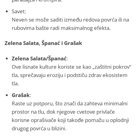
Savet:
Neven se može saditi između redova povrća ili na
rubovima bašte radi maksimalnog efekta​.
Zelena Salata, Španać i Grašak
Zelena Salata/Španać
:
Ove lisnate kulture koriste se kao „zaštitni pokrov“
tla, sprečavaju eroziju i podstiču zdrav ekosistem
tla.
Grašak
:
Raste uz potporu, što znači da zahteva minimalni
prostor na tlu, dok njegove cvetove privlače
korisne oprašivače koji takođe pomažu u oplodnji
drugog povrća u blizini.