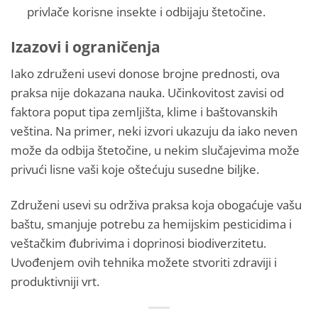
privlače korisne insekte i odbijaju štetočine.
Izazovi i ograničenja
Iako združeni usevi donose brojne prednosti, ova
praksa nije dokazana nauka. Učinkovitost zavisi od
faktora poput tipa zemljišta, klime i baštovanskih
veština. Na primer, neki izvori ukazuju da iako neven
može da odbija štetočine, u nekim slučajevima može
privući lisne vaši koje oštećuju susedne biljke​.
Združeni usevi su održiva praksa koja obogaćuje vašu
baštu, smanjuje potrebu za hemijskim pesticidima i
veštačkim đubrivima i doprinosi biodiverzitetu.
Uvođenjem ovih tehnika možete stvoriti zdraviji i
produktivniji vrt.