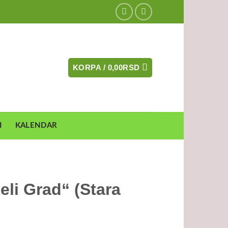
KORPA /
0,00
RSD
I
KALENDAR
eli Grad“ (Stara