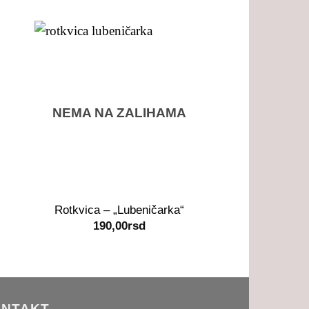
NEMA NA ZALIHAMA
+
+
Rotkvica – „Lubeničarka“
Rotkvica – 
190,00
rsd
190,0
NTAKT