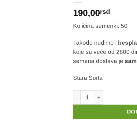
190,00
rsd
Količina semenki: 50
Takođe nudimo i
bespla
koje su veće od 2800 di
semena dostava je
sam
Stara Sorta
Rotkvica - "Beli Grad" (Sta
DO