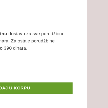
tnu
dostavu za sve porudžbine
nara. Za ostale porudžbine
o
390 dinara.
ra Sorta) količina
DAJ U KORPU