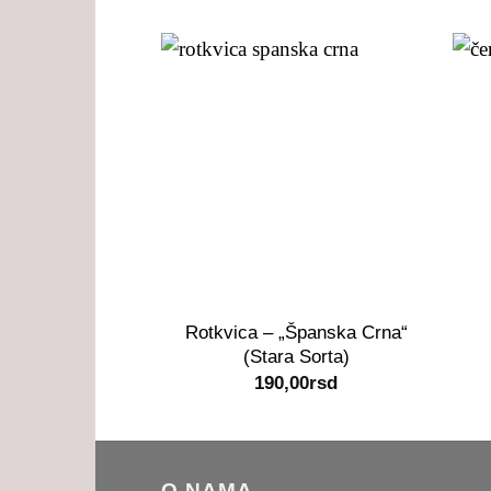
+
+
Rotkvica – „Španska Crna“
(Stara Sorta)
190,00
rsd
O NAMA