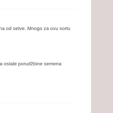
ana od setve. Mnogo za ovu sortu
Za ostale porudžbine semena