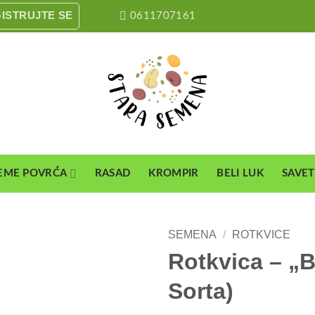
GISTRUJTE SE
0611707161
EME POVRĆA
RASAD
KROMPIR
BELI LUK
SAVET
SEMENA
/
ROTKVICE
Rotkvica – „B
Sorta)