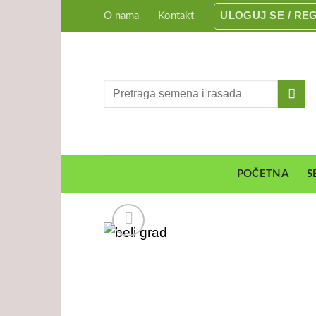
Preskoči
ULOGUJ SE / RE
O nama
Kontakt
na
sadržaj
Pretraga
za:
POČETNA
S