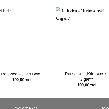
+
Rotkvica – „Krimsonski
Rotkvica – „Čeri Bele“
Gigant“
190,00
rsd
190,00
rsd
DOSTAVA
KO