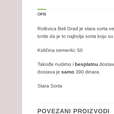
OPIS
Rotkvica Beli Grad je stara sorta 
tvrde da je to najbolja sorta koju su
Količina semenki: 50
Takođe nudimo i
besplatnu
dostav
dostava je
samo
390 dinara.
Stara Sorta
POVEZANI PROIZVODI