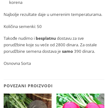
korena
Najbolje rezultate daje u umerenim temperaturama.
Količina semenki: 50
Takođe nudimo i
besplatnu
dostavu za sve
porudžbine koje su veće od 2800 dinara. Za ostale
porudžbine semena dostava je
samo
390 dinara.
Osnovna Sorta
POVEZANI PROIZVODI