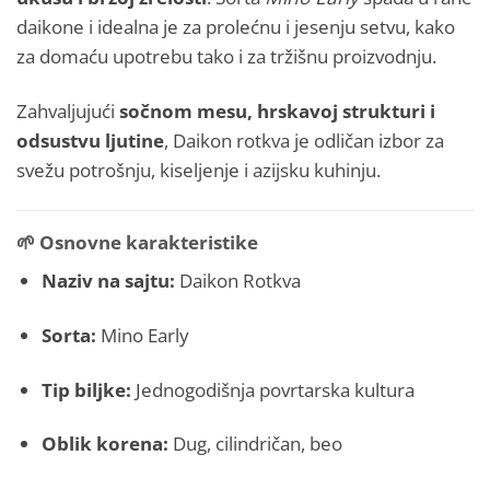
daikone i idealna je za prolećnu i jesenju setvu, kako
za domaću upotrebu tako i za tržišnu proizvodnju.
Zahvaljujući
sočnom mesu, hrskavoj strukturi i
odsustvu ljutine
, Daikon rotkva je odličan izbor za
svežu potrošnju, kiseljenje i azijsku kuhinju.
🌱
Osnovne karakteristike
Naziv na sajtu:
Daikon Rotkva
Sorta:
Mino Early
Tip biljke:
Jednogodišnja povrtarska kultura
Oblik korena:
Dug, cilindričan, beo