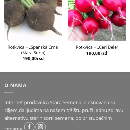
Rotkvica – „Španska Crna“
Rotkvica – „Čeri Bele“
(Stara Sorta)
190,00
rsd
190,00
rsd
O NAMA
Internet prodavnica Stara Semena je osnovana sa
ciljem da ljudima na našem tržištu pruži jednu zdravu
alternativu starih sorti semena, po pristupačnim
cenama.