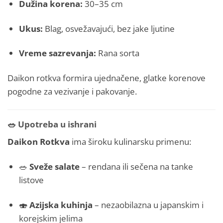
Dužina korena:
30–35 cm
Ukus:
Blag, osvežavajući, bez jake ljutine
Vreme sazrevanja:
Rana sorta
Daikon rotkva formira ujednačene, glatke korenove
pogod­ne za vezivanje i pakovanje.
🥗
Upotreba u ishrani
Daikon Rotkva
ima široku kulinarsku primenu:
🥗
Sveže salate
– rendana ili sečena na tanke
listove
🍣
Azijska kuhinja
– nezaobilazna u japanskim i
korejskim jelima