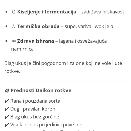
🫙
Kiseljenje i fermentacija
– zadržava hrskavost
🍲
Termička obrada
– supe, variva i wok jela
🥕
Zdrava ishrana
– lagana i osvežavajuća
namirnica
Blag ukus je čini pogodnom i za one koji ne vole ljute
rotkve.
🌿
Prednosti Daikon rotkve
✔️ Rana i pouzdana sorta
✔️ Dug i pravilan koren
✔️ Blag ukus bez gorčine
✔️ Visok prinos po jedinici površine