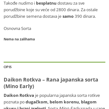
Takođe nudimo i
besplatnu
dostavu za sve
porudžbine koje su veće od 2800 dinara. Za ostale
porudžbine semena dostava je
samo
390 dinara.
Osnovna Sorta
Nema na zalihama
OPIS
Daikon
Rotkva – Rana japanska sorta
(Mino Early)
Daikon Rotkva
je popularna japanska sorta rotkve
poznata po
dugačkom, belom korenu, blagom
ukusu i brzoj zrelosti
. Sorta
Mino Early
spada u rane