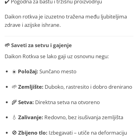
✔️ Pogodna za baštu i tržišnu proizvodnju
Daikon rotkva je izuzetno tražena među ljubiteljima
zdrave i azijske ishrane.
🌱
Saveti za setvu i gajenje
Daikon Rotkva se lako gaji uz osnovnu negu:
☀️
Položaj:
Sunčano mesto
🌱
Zemljište:
Duboko, rastresito i dobro drenirano
🌾
Setva:
Direktna setva na otvoreno
💧
Zalivanje:
Redovno, bez isušivanja zemljišta
🚫
Zbijeno tlo:
Izbegavati – utiče na deformaciju