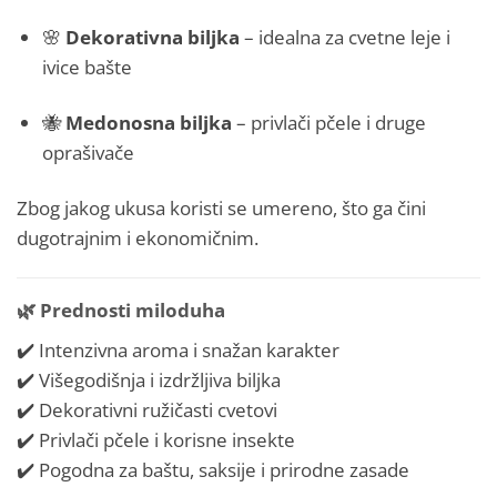
🌸
Dekorativna biljka
– idealna za cvetne leje i
ivice bašte
🐝
Medonosna biljka
– privlači pčele i druge
oprašivače
Zbog jakog ukusa koristi se umereno, što ga čini
dugotrajnim i ekonomičnim.
🌿
Prednosti miloduha
✔️ Intenzivna aroma i snažan karakter
✔️ Višegodišnja i izdržljiva biljka
✔️ Dekorativni ružičasti cvetovi
✔️ Privlači pčele i korisne insekte
✔️ Pogodna za baštu, saksije i prirodne zasade