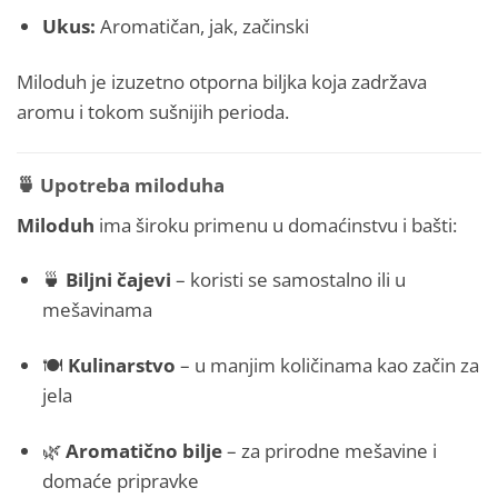
Ukus:
Aromatičan, jak, začinski
Miloduh je izuzetno otporna biljka koja zadržava
aromu i tokom sušnijih perioda.
🍵
Upotreba miloduha
Miloduh
ima široku primenu u domaćinstvu i bašti:
🍵
Biljni čajevi
– koristi se samostalno ili u
mešavinama
🍽️
Kulinarstvo
– u manjim količinama kao začin za
jela
🌿
Aromatično bilje
– za prirodne mešavine i
domaće pripravke