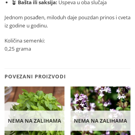
🪴
Bašta ili saksija:
Uspeva u oba slučaja
Jednom posađen, miloduh daje pouzdan prinos i cveta
iz godine u godinu.
Količina semenki:
0,25 grama
POVEZANI PROIZVODI
NEMA NA ZALIHAMA
NEMA NA ZALIHAMA