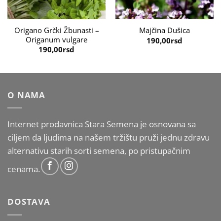
Origano Grčki Žbunasti –
Majčina Dušica
Origanum vulgare
190,00
rsd
190,00
rsd
O NAMA
Internet prodavnica Stara Semena je osnovana sa
ciljem da ljudima na našem tržištu pruži jednu zdravu
alternativu starih sorti semena, po pristupačnim
cenama.
DOSTAVA