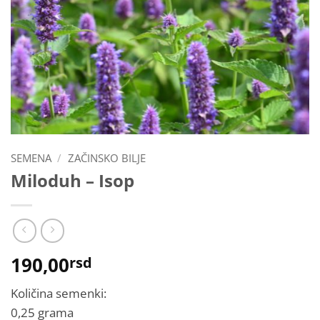
SEMENA
/
ZAČINSKO BILJE
Miloduh – Isop
190,00
rsd
Količina semenki:
0,25 grama