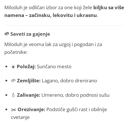
Miloduh je odličan izbor za one koji žele
biljku sa više
namena – začinsku, lekovitu i ukrasnu
.
🌱
Saveti za gajenje
Miloduh je veoma lak za uzgoj i pogodan i za
početnike:
☀️
Položaj:
Sunčano mesto
🌱
Zemljište:
Lagano, dobro drenirano
💧
Zalivanje:
Umereno, dobro podnosi sušu
✂️
Orezivanje:
Podstiče gušći rast i obilnije
cvetanje