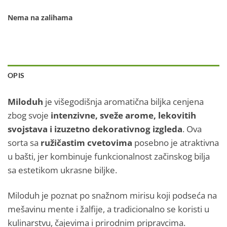
Nema na zalihama
OPIS
Miloduh
je višegodišnja aromatična biljka cenjena
zbog svoje
intenzivne, sveže arome, lekovitih
svojstava i izuzetno dekorativnog izgleda
. Ova
sorta sa
ružičastim cvetovima
posebno je atraktivna
u bašti, jer kombinuje funkcionalnost začinskog bilja
sa estetikom ukrasne biljke.
Miloduh je poznat po snažnom mirisu koji podseća na
mešavinu mente i žalfije, a tradicionalno se koristi u
kulinarstvu, čajevima i prirodnim pripravcima.