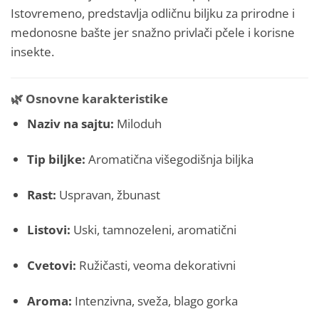
Istovremeno, predstavlja odličnu biljku za prirodne i
medonosne bašte jer snažno privlači pčele i korisne
insekte.
🌿
Osnovne karakteristike
Naziv na sajtu:
Miloduh
Tip biljke:
Aromatična višegodišnja biljka
Rast:
Uspravan, žbunast
Listovi:
Uski, tamnozeleni, aromatični
Cvetovi:
Ružičasti, veoma dekorativni
Aroma:
Intenzivna, sveža, blago gorka