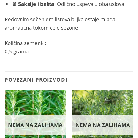
🪴
Saksije i bašta:
Odlično uspeva u oba uslova
Redovnim sečenjem listova biljka ostaje mlada i
aromatična tokom cele sezone.
Količina semenki:
0,5 grama
POVEZANI PROIZVODI
NEMA NA ZALIHAMA
NEMA NA ZALIHAMA