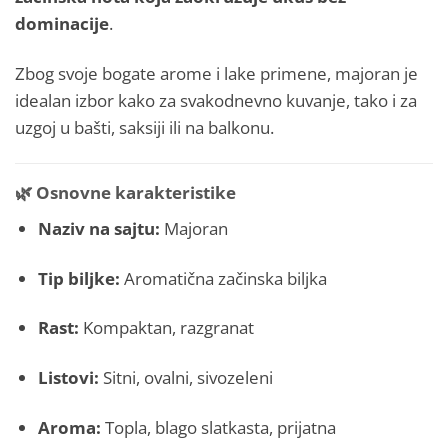
dominacije
.
Zbog svoje bogate arome i lake primene, majoran je
idealan izbor kako za svakodnevno kuvanje, tako i za
uzgoj u bašti, saksiji ili na balkonu.
🌿
Osnovne karakteristike
Naziv na sajtu:
Majoran
Tip biljke:
Aromatična začinska biljka
Rast:
Kompaktan, razgranat
Listovi:
Sitni, ovalni, sivozeleni
Aroma:
Topla, blago slatkasta, prijatna