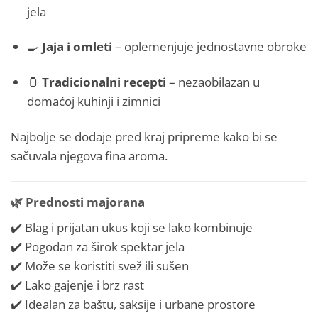
jela
🍳
Jaja i omleti
– oplemenjuje jednostavne obroke
🫙
Tradicionalni recepti
– nezaobilazan u
domaćoj kuhinji i zimnici
Najbolje se dodaje pred kraj pripreme kako bi se
sačuvala njegova fina aroma.
🌿
Prednosti majorana
✔️ Blag i prijatan ukus koji se lako kombinuje
✔️ Pogodan za širok spektar jela
✔️ Može se koristiti svež ili sušen
✔️ Lako gajenje i brz rast
✔️ Idealan za baštu, saksije i urbane prostore