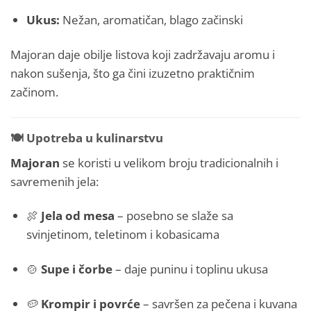
Ukus:
Nežan, aromatičan, blago začinski
Majoran daje obilje listova koji zadržavaju aromu i
nakon sušenja, što ga čini izuzetno praktičnim
začinom.
🍽️
Upotreba u kulinarstvu
Majoran
se koristi u velikom broju tradicionalnih i
savremenih jela:
🍖
Jela od mesa
– posebno se slaže sa
svinjetinom, teletinom i kobasicama
🍲
Supe i čorbe
– daje puninu i toplinu ukusa
🥔
Krompir i povrće
– savršen za pečena i kuvana