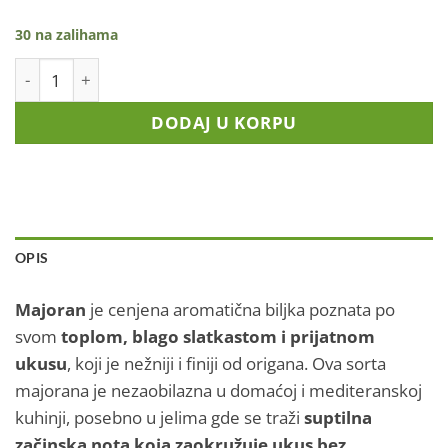
30 na zalihama
Majoran količina
DODAJ U KORPU
OPIS
Majoran
je cenjena aromatična biljka poznata po
svom
toplom, blago slatkastom i prijatnom
ukusu
, koji je nežniji i finiji od origana. Ova sorta
majorana je nezaobilazna u domaćoj i mediteranskoj
kuhinji, posebno u jelima gde se traži
suptilna
začinska nota koja zaokružuje ukus bez