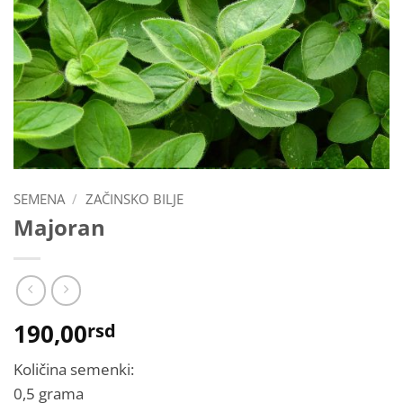
SEMENA
/
ZAČINSKO BILJE
Majoran
190,00
rsd
Količina semenki:
0,5 grama