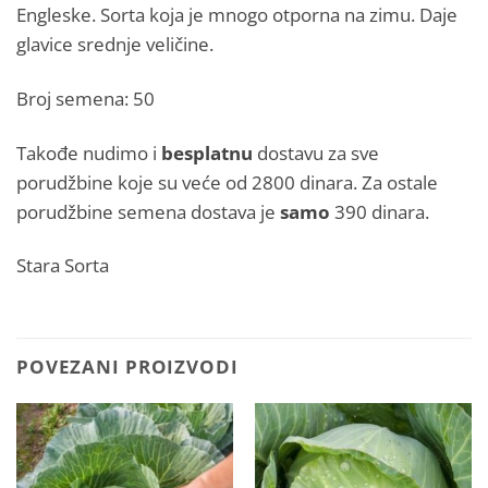
Engleske. Sorta koja je mnogo otporna na zimu. Daje
glavice srednje veličine.
Broj semena: 50
Takođe nudimo i
besplatnu
dostavu za sve
porudžbine koje su veće od 2800 dinara. Za ostale
porudžbine semena dostava je
samo
390 dinara.
Stara Sorta
POVEZANI PROIZVODI