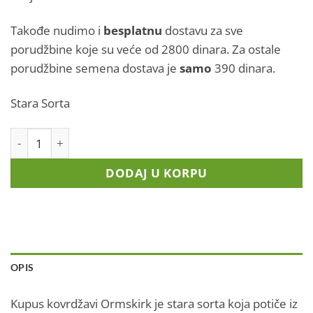
Takođe nudimo i
besplatnu
dostavu za sve
porudžbine koje su veće od 2800 dinara. Za ostale
porudžbine semena dostava je
samo
390 dinara.
Stara Sorta
Kupus Kovrdžavi - Ormskirk (Stara Sorta) količina
DODAJ U KORPU
OPIS
Kupus kovrdžavi Ormskirk je stara sorta koja potiče iz