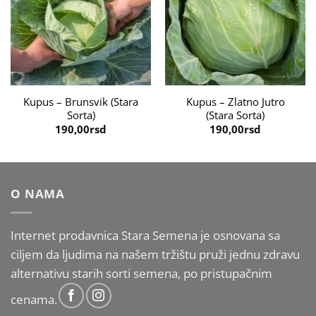
Kupus – Brunsvik (Stara
Kupus – Zlatno Jutro
Sorta)
(Stara Sorta)
190,00
rsd
190,00
rsd
O NAMA
Internet prodavnica Stara Semena je osnovana sa
ciljem da ljudima na našem tržištu pruži jednu zdravu
alternativu starih sorti semena, po pristupačnim
cenama.