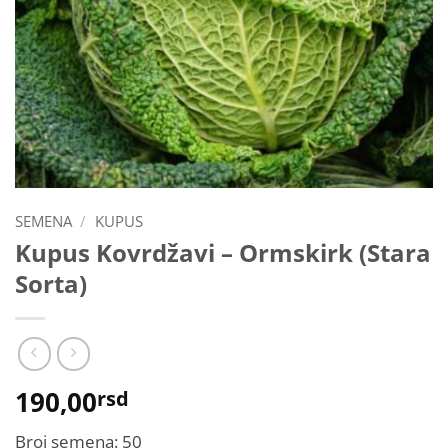
SEMENA
/
KUPUS
Kupus Kovrdžavi – Ormskirk (Stara
Sorta)
190,00
rsd
Broj semena: 50