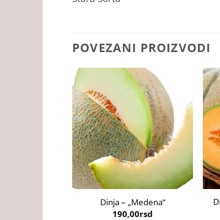
POVEZANI PROIZVODI
+
+
D
Dinja – „Medena“
190,00
rsd