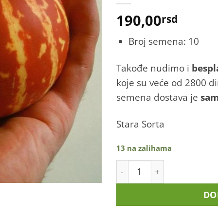
190,00
rsd
Broj semena: 10
Takođe nudimo i
bespl
koje su veće od 2800 d
semena dostava je
sa
Stara Sorta
13 na zalihama
Dinja - "Kraljica Anes" (S
DO