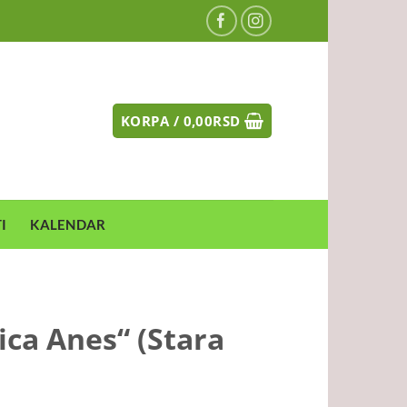
KORPA /
0,00
RSD
I
KALENDAR
jica Anes“ (Stara