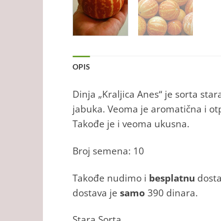
OPIS
Dinja „Kraljica Anes“ je sorta sta
jabuka. Veoma je aromatična i ot
Takođe je i veoma ukusna.
Broj semena: 10
Takođe nudimo i
besplatnu
dosta
dostava je
samo
390 dinara.
Stara Sorta