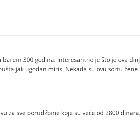
ra barem 300 godina. Interesantno je što je ova din
pušta jak ugodan miris. Nekada su ovu sortu žene
vu za sve porudžbine koje su veće od 2800 dinara