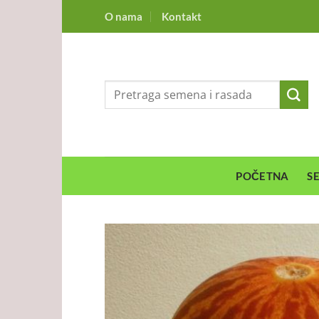
Preskoči
O nama
Kontakt
na
sadržaj
Pretraga
za:
POČETNA
S