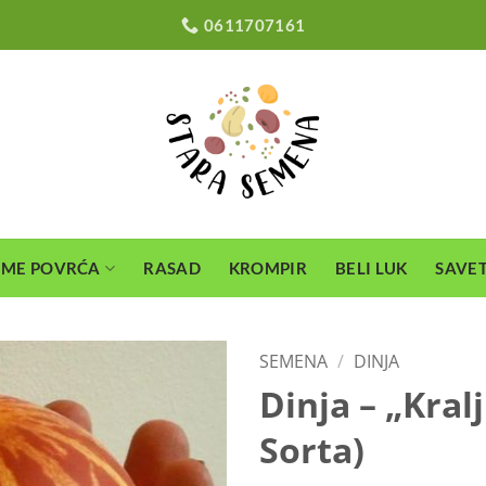
0611707161
EME POVRĆA
RASAD
KROMPIR
BELI LUK
SAVET
SEMENA
/
DINJA
Dinja – „Kral
Sorta)