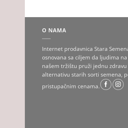
O NAMA
Internet prodavnica Stara Semena
osnovana sa ciljem da ljudima na
našem tržištu pruži jednu zdravu
alternativu starih sorti semena, 
pristupačnim cenama.