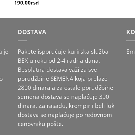
190,00
rsd
DOSTAVA
KO
 je
Pakete isporučuje kurirska služba
Em
BEX u roku od 2-4 radna dana.
Besplatna dostava važi za sve
po
porudžbine SEMENA koja prelaze
2800 dinara a za ostale porudžbine
semena dostava se naplaćuje 390
dinara. Za rasadu, krompir i beli luk
dostava se naplaćuje po redovnom
cenovniku pošte.