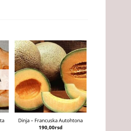
A
+
+
ta
Dinja – Francuska Autohtona
Dinja – 
190,00
rsd
190,0