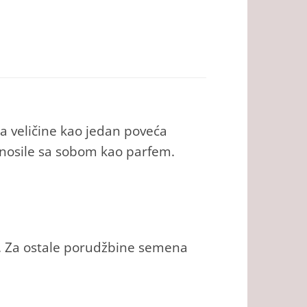
ja veličine kao jedan poveća
 nosile sa sobom kao parfem.
. Za ostale porudžbine semena