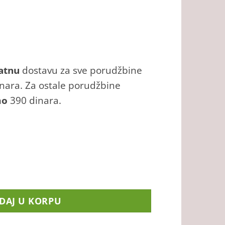
atnu
dostavu za sve porudžbine
inara. Za ostale porudžbine
mo
390 dinara.
tara Sorta) količina
DAJ U KORPU