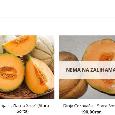
NEMA NA ZALIHAM
+
inja – „Zlatno Srce“ (Stara
Dinja Cerovača – Stara Sor
Sorta)
190,00
rsd