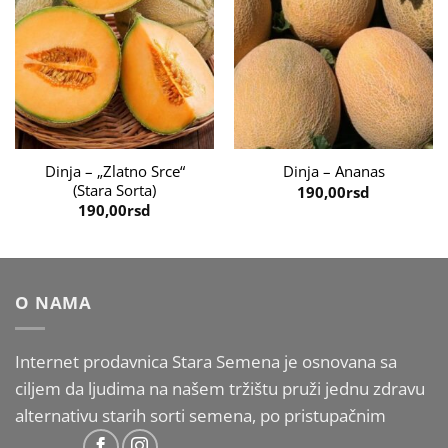
Dinja – „Zlatno Srce“
Dinja – Ananas
(Stara Sorta)
190,00
rsd
190,00
rsd
O NAMA
Internet prodavnica Stara Semena je osnovana sa
ciljem da ljudima na našem tržištu pruži jednu zdravu
alternativu starih sorti semena, po pristupačnim