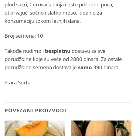
plod sazri, Cerovača dinja često prirodno puca,
otkrivajući sočno i slatko meso, idealno za
konzumaciju tokom letnjih dana.
Broj semena: 10
Takođe nudimo i
besplatnu
dostavu za sve
porudžbine koje su veće od 2800 dinara. Za ostale
porudžbine semena dostava je
samo
390 dinara.
Stara Sorta
POVEZANI PROIZVODI