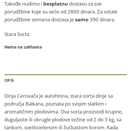
Takođe nudimo i
besplatnu
dostavu za sve
porudžbine koje su veće od 2800 dinara. Za ostale
porudžbine semena dostava je
samo
390 dinara.
Stara Sorta
Nema na zalihama
OPIS
Dinja Cerovača je autohtona, stara sorta dinje sa
područja Balkana, poznata po svojim slatkim i
aromatičnim plodovima. Ova sorta proizvodi krupne,
duguljaste ili okrugle plodove težine od 2 do 3 kg, sa
tankom, svetlozelenom ili žućkastom korom. Kada