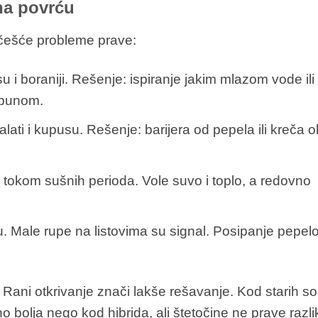
 na povrću
jčešće probleme prave:
i boraniji. Rešenje: ispiranje jakim mlazom vode ili
apunom.
alati i kupusu. Rešenje: barijera od pepela ili kreča 
 tokom sušnih perioda. Vole suvo i toplo, a redovno
 Male rupe na listovima su signal. Posipanje pepel
 Rani otkrivanje znači lakše rešavanje. Kod starih sor
o bolja nego kod hibrida, ali štetočine ne prave razli