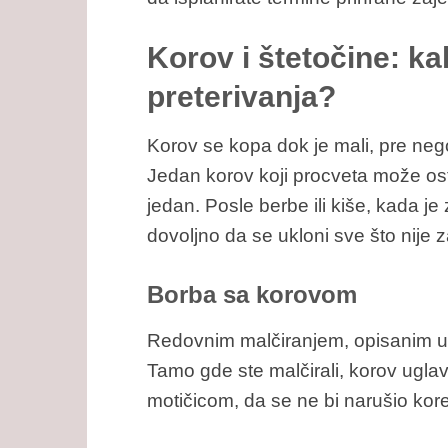
Korov i štetočine: ka
preterivanja?
Korov se kopa dok je mali, pre neg
Jedan korov koji procveta može ostav
jedan. Posle berbe ili kiše, kada j
dovoljno da se ukloni sve što nije
Borba sa korovom
Redovnim malčiranjem, opisanim u p
Tamo gde ste malčirali, korov ugla
motičicom, da se ne bi narušio kor