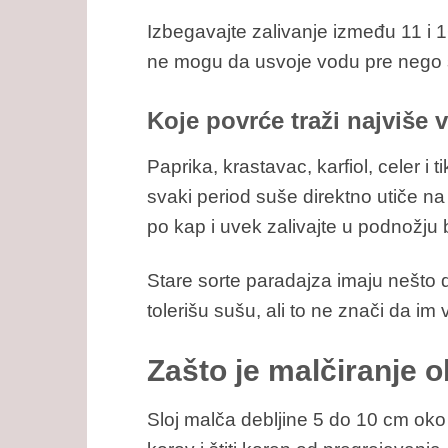
Izbegavajte zalivanje između 11 i 16
ne mogu da usvoje vodu pre nego š
Koje povrće traži najviše
Paprika, krastavac, karfiol, celer i 
svaki period suše direktno utiče na p
po kap i uvek zalivajte u podnožju b
Stare sorte paradajza imaju nešto 
tolerišu sušu, ali to ne znači da i
Zašto je malčiranje 
Sloj malča debljine 5 do 10 cm oko 