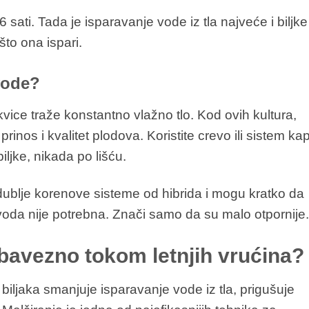
 sati. Tada je isparavanje vode iz tla najveće i biljke
to ona ispari.
 vode?
tikvice traže konstantno vlažno tlo. Kod ovih kultura,
rinos i kvalitet plodova. Koristite crevo ili sistem ka
iljke, nikada po lišću.
dublje korenove sisteme od hibrida i mogu kratko da
m voda nije potrebna. Znači samo da su malo otpornije.
obavezno tokom letnjih vrućina?
biljaka smanjuje isparavanje vode iz tla, prigušuje