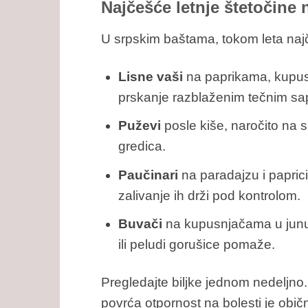
Najčešće letnje štetočine
U srpskim baštama, tokom leta na
Lisne vaši
na paprikama, kupusu 
prskanje razblaženim tečnim s
Puževi
posle kiše, naročito na s
gredica.
Paučinari
na paradajzu i paprici
zalivanje ih drži pod kontrolom.
Buvači
na kupusnjačama u junu.
ili peludi gorušice pomaže.
Pregledajte biljke jednom nedeljno.
povrća otpornost na bolesti je običn