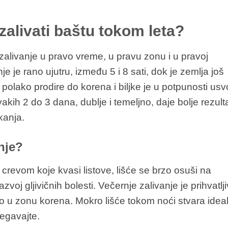
zalivati baštu tokom leta?
 zalivanje u pravo vreme, u pravu zonu i u pravoj
je je rano ujutru, između 5 i 8 sati, dok je zemlja još
 polako prodire do korena i biljke je u potpunosti usv
akih 2 do 3 dana, dublje i temeljno, daje bolje rezult
kanja.
anje?
te crevom koje kvasi listove, lišće se brzo osuši na
oj gljivičnih bolesti. Večernje zalivanje je prihvatlji
o u zonu korena. Mokro lišće tokom noći stvara idea
begavajte.