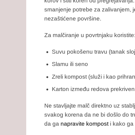
korov i štiti koren od pregrejavanja
smanjenje potrebe za zalivanjem, j
nezaštićene površine.
Za malčiranje u povrtnjaku koristite
Suvu pokošenu travu (tanak sloj
Slamu ili seno
Zreli kompost (služi i kao prihra
Karton između redova prekriven
Ne stavljajte malč direktno uz stab
svakog korena da ne bi došlo do tru
da ga
napravite kompost
i kako ga 