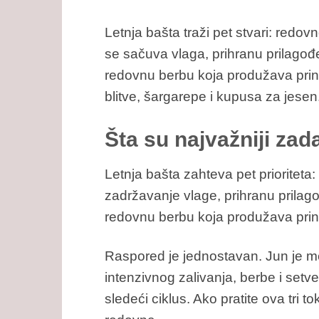
Letnja bašta traži pet stvari: redov
se sačuva vlaga, prihranu prilagođ
redovnu berbu koja produžava prino
blitve, šargarepe i kupusa za jesen
Šta su najvažniji zada
Letnja bašta zahteva pet prioriteta
zadržavanje vlage, prihranu prilago
redovnu berbu koja produžava prino
Raspored je jednostavan. Jun je m
intenzivnog zalivanja, berbe i setv
sledeći ciklus. Ako pratite ova tri t