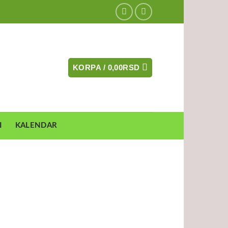
KORPA /
0,00
RSD
I
KALENDAR