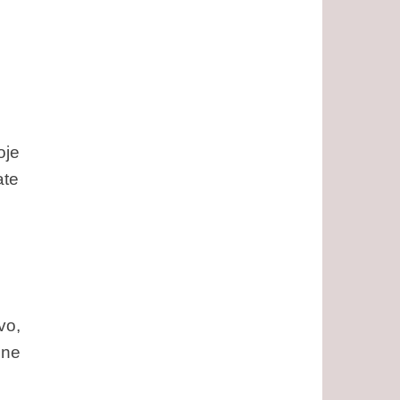
oje
ate
vo,
lne