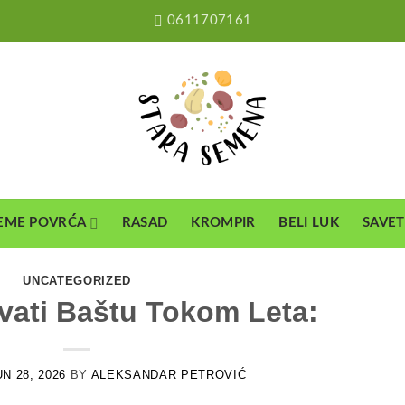
0611707161
EME POVRĆA
RASAD
KROMPIR
BELI LUK
SAVET
UNCATEGORIZED
vati Baštu Tokom Leta:
UN 28, 2026
BY
ALEKSANDAR PETROVIĆ