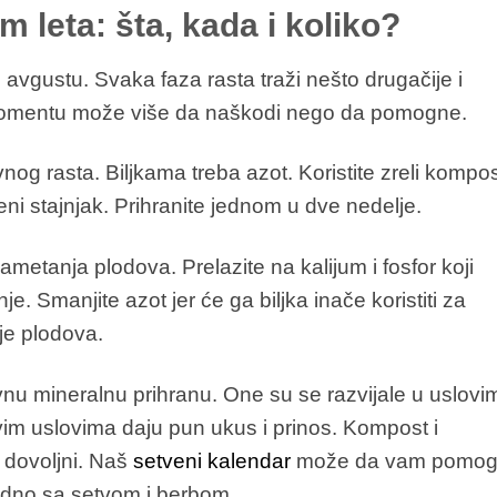
 leta: šta, kada i koliko?
u i avgustu. Svaka faza rasta traži nešto drugačije i
omentu može više da naškodi nego da pomogne.
og rasta. Biljkama treba azot. Koristite zreli kompos
eni stajnjak. Prihranite jednom u dve nedelje.
metanja plodova. Prelazite na kalijum i fosfor koji
e. Smanjite azot jer će ga biljka inače koristiti za
je plodova.
vnu mineralnu prihranu. One su se razvijale u uslovi
vim uslovima daju pun ukus i prinos. Kompost i
dovoljni. Naš
setveni kalendar
može da vam pomo
jedno sa setvom i berbom.