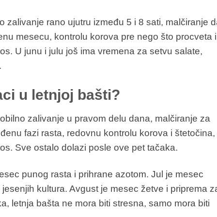
no zalivanje rano ujutru između 5 i 8 sati, malčiranje 
enu mesecu, kontrolu korova pre nego što procveta i
s. U junu i julu još ima vremena za setvu salate,
.
ci u letnjoj bašti?
: obilno zalivanje u pravom delu dana, malčiranje za
đenu fazi rasta, redovnu kontrolu korova i štetočina, 
s. Sve ostalo dolazi posle ove pet tačaka.
esec punog rasta i prihrane azotom. Jul je mesec
e jesenjih kultura. Avgust je mesec žetve i priprema z
oka, letnja bašta ne mora biti stresna, samo mora biti