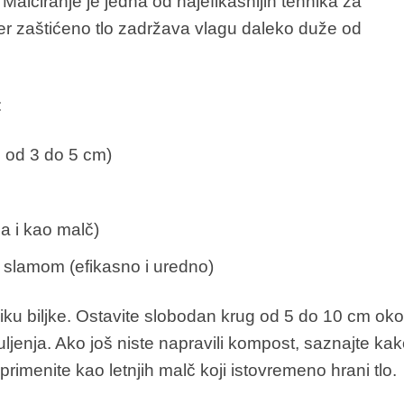
. Malčiranje je jedna od najefikasnijih tehnika za
er zaštićeno tlo zadržava vlagu daleko duže od
:
 od 3 do 5 cm)
na i kao malč)
 slamom (efikasno i uredno)
ljiku biljke. Ostavite slobodan krug od 5 do 10 cm oko
ljenja. Ako još niste napravili kompost, saznajte ka
primenite kao letnjih malč koji istovremeno hrani tlo.