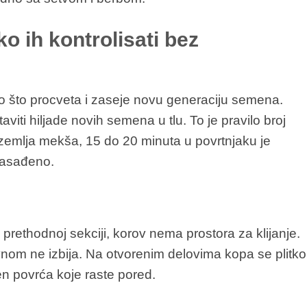
ko ih kontrolisati bez
o što procveta i zaseje novu generaciju semena.
iti hiljade novih semena u tlu. To je pravilo broj
e zemlja mekša, 15 do 20 minuta u povrtnjaku je
 zasađeno.
rethodnoj sekciji, korov nema prostora za klijanje.
vnom ne izbija. Na otvorenim delovima kopa se plitko
en povrća koje raste pored.