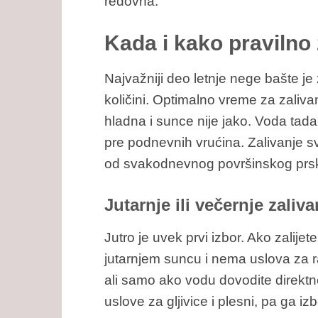
redovna.
Kada i kako pravilno 
Najvažniji deo letnje nege bašte je
količini. Optimalno vreme za zalivan
hladna i sunce nije jako. Voda tada
pre podnevnih vrućina. Zalivanje sv
od svakodnevnog površinskog prs
Jutarnje ili večernje zaliv
Jutro je uvek prvi izbor. Ako zalije
jutarnjem suncu i nema uslova za razv
ali samo ako vodu dovodite direktn
uslove za gljivice i plesni, pa ga iz