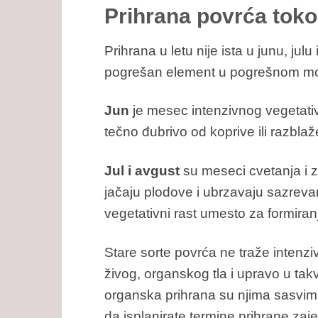
Prihrana povrća tokom
Prihrana u letu nije ista u junu, jul
pogrešan element u pogrešnom m
Jun
je mesec intenzivnog vegetativn
tečno đubrivo od koprive ili razblaž
Jul i avgust
su meseci cvetanja i za
jačaju plodove i ubrzavaju sazrevanj
vegetativni rast umesto za formiran
Stare sorte povrća ne traže intenzi
živog, organskog tla i upravo u tak
organska prihrana su njima sasvim 
da isplanirate termine prihrane za