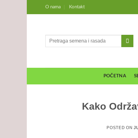
Preskoči
O nama
Kontakt
na
sadržaj
Pretraga
za:
POČETNA
S
Kako Održa
POSTED ON
J