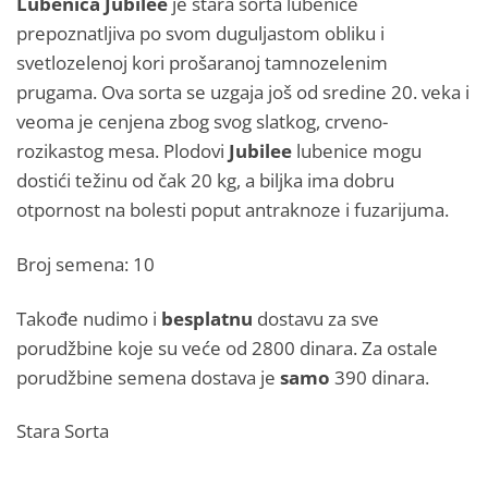
Lubenica Jubilee
je stara sorta lubenice
prepoznatljiva po svom duguljastom obliku i
svetlozelenoj kori prošaranoj tamnozelenim
prugama. Ova sorta se uzgaja još od sredine 20. veka i
veoma je cenjena zbog svog slatkog, crveno-
rozikastog mesa. Plodovi
Jubilee
lubenice mogu
dostići težinu od čak 20 kg, a biljka ima dobru
otpornost na bolesti poput antraknoze i fuzarijuma.​
Broj semena: 10
Takođe nudimo i
besplatnu
dostavu za sve
porudžbine koje su veće od 2800 dinara. Za ostale
porudžbine semena dostava je
samo
390 dinara.
Stara Sorta