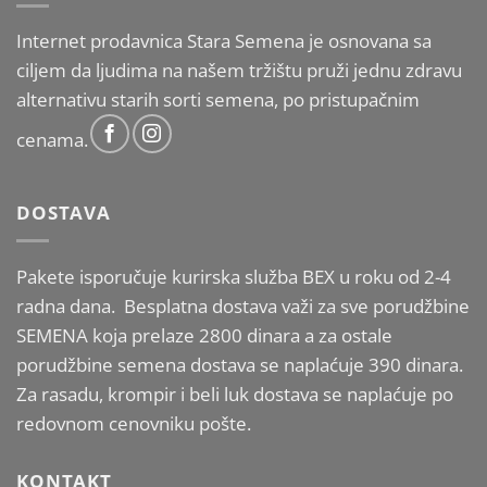
Internet prodavnica Stara Semena je osnovana sa
ciljem da ljudima na našem tržištu pruži jednu zdravu
alternativu starih sorti semena, po pristupačnim
cenama.
DOSTAVA
Pakete isporučuje kurirska služba BEX u roku od 2-4
radna dana. Besplatna dostava važi za sve porudžbine
SEMENA koja prelaze 2800 dinara a za ostale
porudžbine semena dostava se naplaćuje 390 dinara.
Za rasadu, krompir i beli luk dostava se naplaćuje po
redovnom cenovniku pošte.
KONTAKT