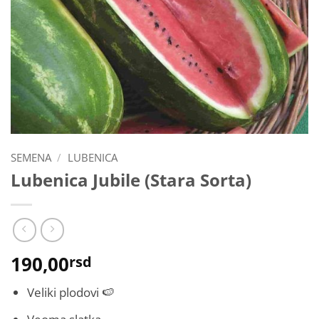
SEMENA
/
LUBENICA
Lubenica Jubile (Stara Sorta)
190,00
rsd
Veliki plodovi 🍉
Veoma slatka