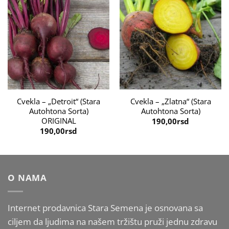
Cvekla – „Detroit“ (Stara
Cvekla – „Zlatna“ (Stara
Autohtona Sorta)
Autohtona Sorta)
ORIGINAL
190,00
rsd
190,00
rsd
O NAMA
Internet prodavnica Stara Semena je osnovana sa
ciljem da ljudima na našem tržištu pruži jednu zdravu