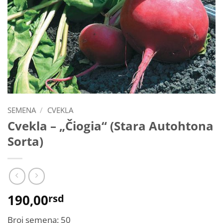
SEMENA
/
CVEKLA
Cvekla – „Čiogia“ (Stara Autohtona
Sorta)
190,00
rsd
Broj semena: 50