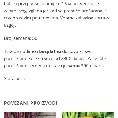
Italije i prvi put se spomije u 16 veku. Veoma je
zanimljivog izgleda jer kad se preseče prošarana je
crveno-rozim prstenovima. Veoma zahvalna sorta za
uzgoj.
Broj semena: 50
Takođe nudimo i
besplatnu
dostavu za sve
porudžbine koje su veće od 2800 dinara. Za ostale
porudžbine semena dostava je
samo
390 dinara.
Stara Sorta
POVEZANI PROIZVODI