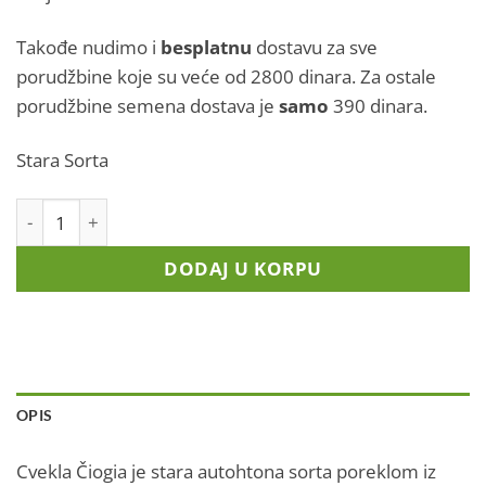
Takođe nudimo i
besplatnu
dostavu za sve
porudžbine koje su veće od 2800 dinara. Za ostale
porudžbine semena dostava je
samo
390 dinara.
Stara Sorta
Cvekla - "Čiogia" (Stara Autohtona Sorta) količina
DODAJ U KORPU
OPIS
Cvekla Čiogia je stara autohtona sorta poreklom iz