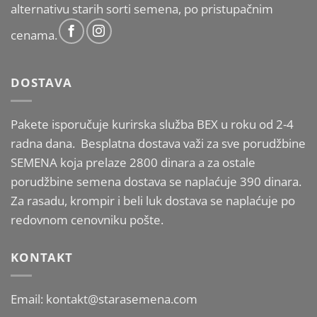
alternativu starih sorti semena, po pristupačnim
cenama.
DOSTAVA
Pakete isporučuje kurirska služba BEX u roku od 2-4
radna dana. Besplatna dostava važi za sve porudžbine
SEMENA koja prelaze 2800 dinara a za ostale
porudžbine semena dostava se naplaćuje 390 dinara.
Za rasadu, krompir i beli luk dostava se naplaćuje po
redovnom cenovniku pošte.
KONTAKT
Email: kontakt@starasemena.com