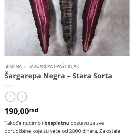
SEMENA
/
ŠARGAREPA I PAŠTRNJAK
Šargarepa Negra – Stara Sorta
190,00
rsd
Takođe nudimo i
besplatnu
dostavu za sve
porudžbine koje su veće od 2800 dinara. Za ostale