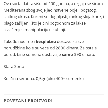
Ova sorta datira više od 400 godina, a uzgaja se širom
Mediterana zbog svoje jedinstvene boje i bogatog,
slatkog ukusa. Koreni su duguljasti, tankog sloja kore, i
blago zašiljeni, što je čini pogodnom za lakše
izvlačenje i manipulaciju u kuhinji.
Takođe nudimo i
besplatnu
dostavu za sve
porudžbine koje su veće od 2800 dinara. Za ostale
porudžbine semena dostava je
samo
390 dinara.
Stara Sorta
Količina semena: 0,5gr (oko 400+ semenki)
POVEZANI PROIZVODI