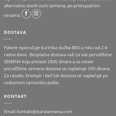
alternativu starih sorti semena, po pristupačnim
cenama.
DOSTAVA
Pakete isporučuje kurirska služba BEX u roku od 2-4
radna dana. Besplatna dostava važi za sve porudžbine
SEMENA koja prelaze 2800 dinara a za ostale
porudžbine semena dostava se naplaćuje 390 dinara.
Za rasadu, krompir i beli luk dostava se naplaćuje po
redovnom cenovniku pošte.
KONTAKT
Email: kontakt@starasemena.com